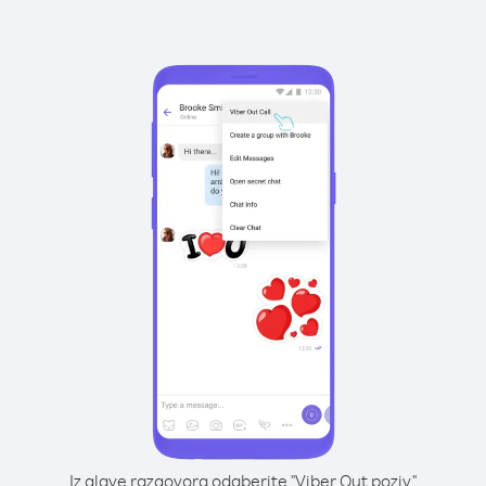
Iz glave razgovora odaberite "Viber Out poziv"