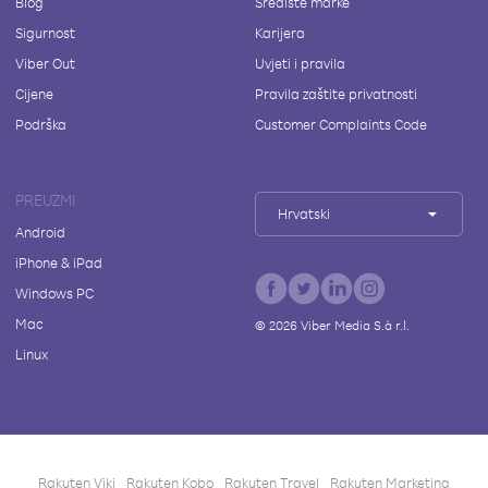
Blog
Središte marke
Sigurnost
Karijera
Viber Out
Uvjeti i pravila
Cijene
Pravila zaštite privatnosti
Podrška
Customer Complaints Code
PREUZMI
Hrvatski
Android
iPhone & iPad
Windows PC
Mac
©
2026
Viber Media S.à r.l.
Linux
Rakuten Viki
Rakuten Kobo
Rakuten Travel
Rakuten Marketing