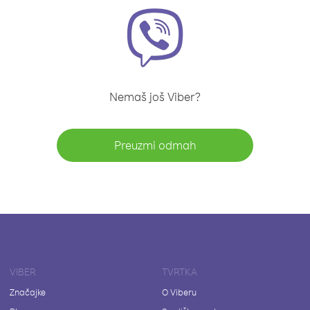
Nemaš još Viber?
Preuzmi odmah
VIBER
TVRTKA
Značajke
O Viberu