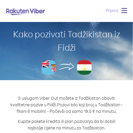
Prijava
Togg
navig
Kako pozivati Tadžikistan iz
Fidži
S uslugom Viber Out možete iz Tadžikistan obaviti
kvalitetne pozive u Fidži.
Pozovi bilo koji broj u Tadžikistan -
fiksni ili mobilni! - Počevši od samo 19.5 ¢ na minutu.
Kupite pakete kredita ili plan pozivanja da bi dobili
najbolje cijene na minutu za Tadžikistan.