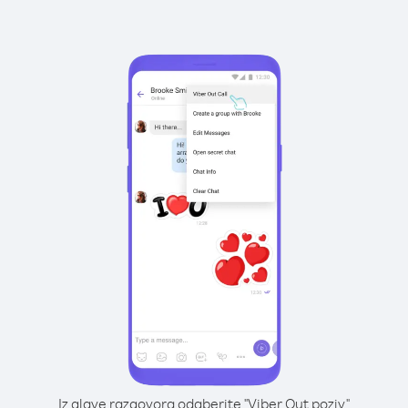
Iz glave razgovora odaberite "Viber Out poziv"