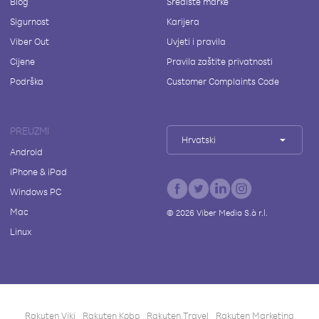
Blog
Središte marke
Sigurnost
Karijera
Viber Out
Uvjeti i pravila
Cijene
Pravila zaštite privatnosti
Podrška
Customer Complaints Code
PREUZMI
Hrvatski
Android
iPhone & iPad
Windows PC
Mac
©
2026
Viber Media S.à r.l.
Linux
Rakuten Viki
Rakuten Kobo
Rakuten Travel
Rakuten Marketing