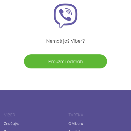
Nemaš još Viber?
Preuzmi odmah
VIBER
TVRTKA
Značajke
O Viberu