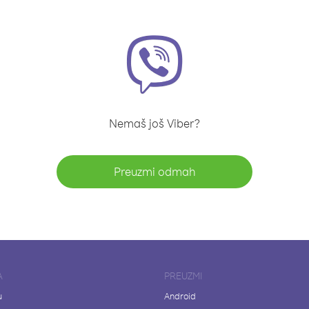
Nemaš još Viber?
Preuzmi odmah
A
PREUZMI
u
Android