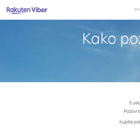
Pr
Kako poz
S usl
Pozovi b
Kupite pak