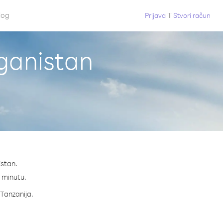
log
Prijava
ili
Stvori račun
fganistan
istan.
a minutu.
 Tanzanija.