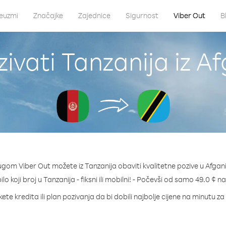
euzmi
Značajke
Zajednice
Sigurnost
Viber Out
B
ivati Tanzanija iz A
ugom Viber Out možete iz Tanzanija obaviti kvalitetne pozive u Afgan
ilo koji broj u Tanzanija - fiksni ili mobilni! - Počevši od samo 49.0 ¢ n
ete kredita ili plan pozivanja da bi dobili najbolje cijene na minutu za