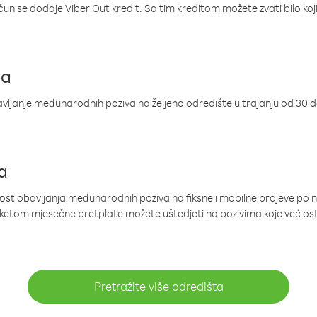
ačun se dodaje Viber Out kredit. Sa tim kreditom možete zvati bilo koj
ja
ljanje međunarodnih poziva na željeno odredište u trajanju od 30 
a
nost obavljanja međunarodnih poziva na fiksne i mobilne brojeve po 
paketom mjesečne pretplate možete uštedjeti na pozivima koje već os
Pretražite više odredišta