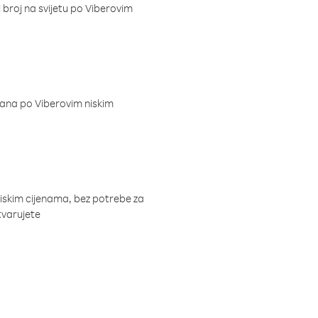
i broj na svijetu po Viberovim
dana po Viberovim niskim
niskim cijenama, bez potrebe za
tvarujete