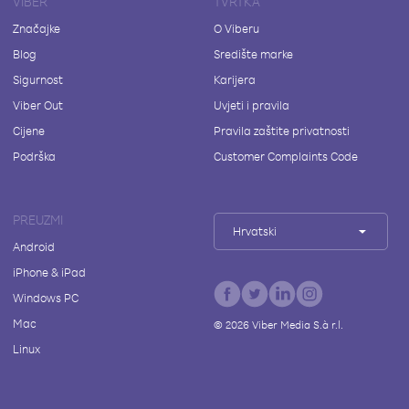
VIBER
TVRTKA
Značajke
O Viberu
Blog
Središte marke
Sigurnost
Karijera
Viber Out
Uvjeti i pravila
Cijene
Pravila zaštite privatnosti
Podrška
Customer Complaints Code
PREUZMI
Hrvatski
Android
iPhone & iPad
Windows PC
Mac
©
2026
Viber Media S.à r.l.
Linux