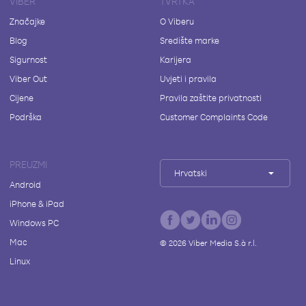
VIBER
TVRTKA
Značajke
O Viberu
Blog
Središte marke
Sigurnost
Karijera
Viber Out
Uvjeti i pravila
Cijene
Pravila zaštite privatnosti
Podrška
Customer Complaints Code
PREUZMI
Hrvatski
Android
iPhone & iPad
Windows PC
Mac
©
2026
Viber Media S.à r.l.
Linux