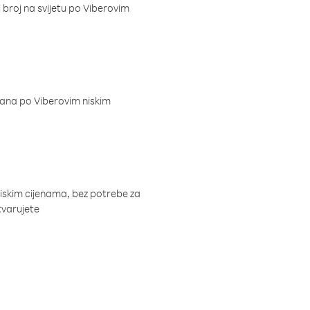
i broj na svijetu po Viberovim
dana po Viberovim niskim
niskim cijenama, bez potrebe za
tvarujete