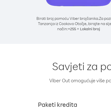
Birati broj pomoću Viber brojčanika.
Za poz
Tanzanija iz Cookovo Otočje, birajte na slj
način:
+
+
255
Lokalni broj
Savjeti za p
Viber Out omogućuje više poz
Paketi kredita