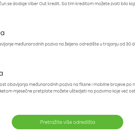
ačun se dodaje Viber Out kredit. Sa tim kreditom možete zvati bilo koj
ja
ljanje međunarodnih poziva na željeno odredište u trajanju od 30 
a
nost obavljanja međunarodnih poziva na fiksne i mobilne brojeve po 
paketom mjesečne pretplate možete uštedjeti na pozivima koje već os
Pretražite više odredišta