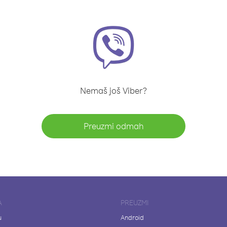
Nemaš još Viber?
Preuzmi odmah
A
PREUZMI
u
Android