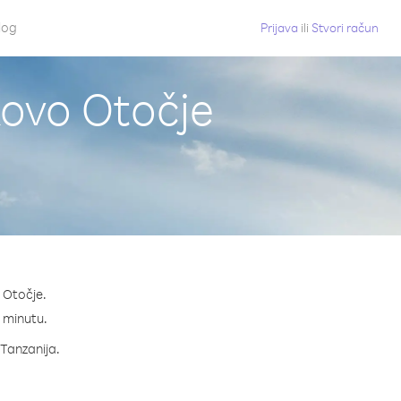
log
Prijava
ili
Stvori račun
kovo Otočje
 Otočje.
a minutu.
 Tanzanija.