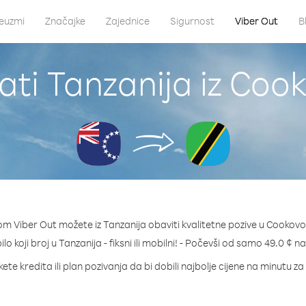
euzmi
Značajke
Zajednice
Sigurnost
Viber Out
B
ati Tanzanija iz Coo
om Viber Out možete iz Tanzanija obaviti kvalitetne pozive u Cookovo
ilo koji broj u Tanzanija - fiksni ili mobilni! - Počevši od samo 49.0 ¢ n
ete kredita ili plan pozivanja da bi dobili najbolje cijene na minutu za