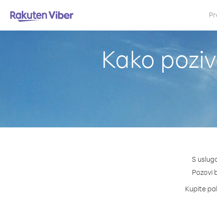
Pr
Kako poziv
S uslug
Pozovi b
Kupite pak