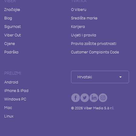
VIBER
TVRTKA
Značajke
O Viberu
Blog
Središte marke
Sigurnost
Karijera
Viber Out
Uvjeti i pravila
Cijene
Pravila zaštite privatnosti
Podrška
Customer Complaints Code
PREUZMI
Hrvatski
Android
iPhone & iPad
Windows PC
Mac
©
2026
Viber Media S.à r.l.
Linux