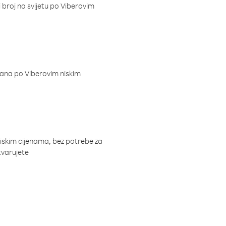
i broj na svijetu po Viberovim
dana po Viberovim niskim
niskim cijenama, bez potrebe za
tvarujete