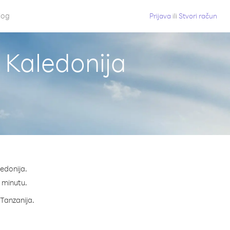
log
Prijava
ili
Stvori račun
 Kaledonija
ledonija.
a minutu.
 Tanzanija.