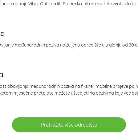
ačun se dodaje Viber Out kredit. Sa tim kreditom možete zvati bilo koj
ja
ljanje međunarodnih poziva na željeno odredište u trajanju od 30 
a
nost obavljanja međunarodnih poziva na fiksne i mobilne brojeve po 
paketom mjesečne pretplate možete uštedjeti na pozivima koje već os
Pretražite više odredišta