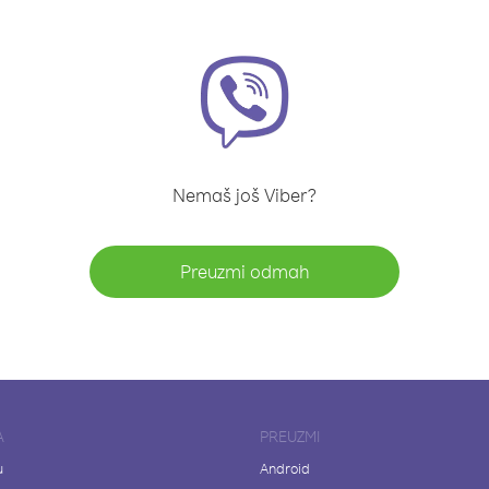
Nemaš još Viber?
Preuzmi odmah
A
PREUZMI
u
Android