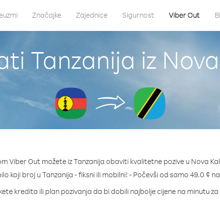
euzmi
Značajke
Zajednice
Sigurnost
Viber Out
B
ati Tanzanija iz Nova
m Viber Out možete iz Tanzanija obaviti kvalitetne pozive u Nova Ka
ilo koji broj u Tanzanija - fiksni ili mobilni! - Počevši od samo 49.0 ¢ n
ete kredita ili plan pozivanja da bi dobili najbolje cijene na minutu za