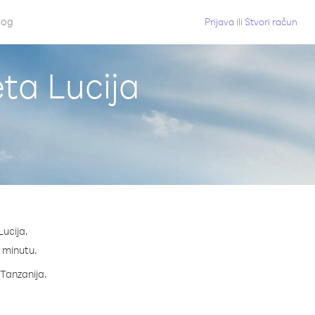
log
Prijava
ili
Stvori račun
eta Lucija
Lucija.
a minutu.
 Tanzanija.