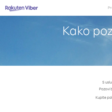
Pr
Kako pozi
S uslu
Pozovi b
Kupite pak