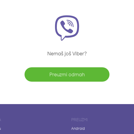
Nemaš još Viber?
Preuzmi odmah
A
PREUZMI
u
Android