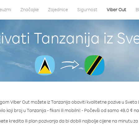
euzmi
Značajke
Zajednice
Sigurnost
Viber Out
B
vati Tanzanija iz Sv
gom Viber Out možete iz Tanzanija obaviti kvalitetne pozive u Sveta 
ilo koji broj u Tanzanija - fiksni ili mobilni! - Počevši od samo 49.0 ¢ n
ete kredita ili plan pozivanja da bi dobili najbolje cijene na minutu za