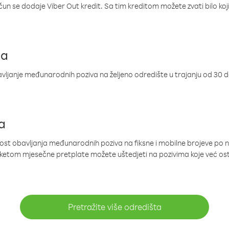
ačun se dodaje Viber Out kredit. Sa tim kreditom možete zvati bilo koj
ja
ljanje međunarodnih poziva na željeno odredište u trajanju od 30 
a
nost obavljanja međunarodnih poziva na fiksne i mobilne brojeve po 
paketom mjesečne pretplate možete uštedjeti na pozivima koje već os
Pretražite više odredišta