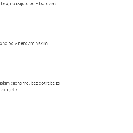
i broj na svijetu po Viberovim
dana po Viberovim niskim
niskim cijenama, bez potrebe za
tvarujete