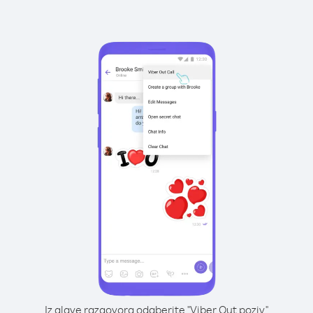
Iz glave razgovora odaberite "Viber Out poziv"