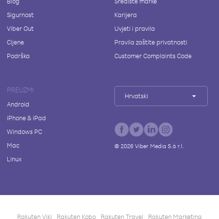
Blog
Središte marke
Sigurnost
Karijera
Viber Out
Uvjeti i pravila
Cijene
Pravila zaštite privatnosti
Podrška
Customer Complaints Code
PREUZMI
Hrvatski
Android
iPhone & iPad
Windows PC
Mac
©
2026
Viber Media S.à r.l.
Linux
Rakuten Viki
Rakuten Kobo
Rakuten Travel
Rakuten Marketing