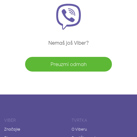
Nemaš još Viber?
Preuzmi odmah
VIBER
TVRTKA
Značajke
O Viberu