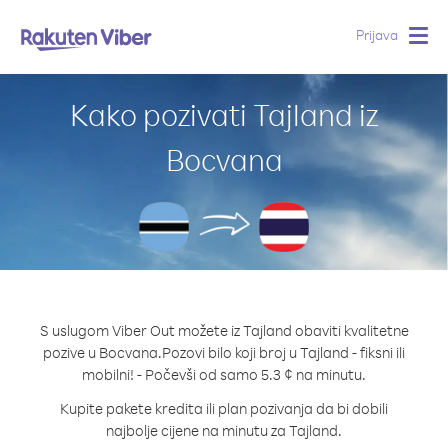
Prijava
Togg
navig
Kako pozivati Tajland iz
Bocvana
S uslugom Viber Out možete iz Tajland obaviti kvalitetne
pozive u Bocvana.
Pozovi bilo koji broj u Tajland - fiksni ili
mobilni! - Počevši od samo 5.3 ¢ na minutu.
Kupite pakete kredita ili plan pozivanja da bi dobili
najbolje cijene na minutu za Tajland.