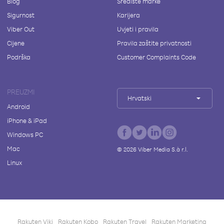
Blog
Središte marke
Sigurnost
Karijera
Viber Out
Uvjeti i pravila
Cijene
Pravila zaštite privatnosti
Podrška
Customer Complaints Code
PREUZMI
Hrvatski
Android
iPhone & iPad
Windows PC
Mac
©
2026
Viber Media S.à r.l.
Linux
Rakuten Viki
Rakuten Kobo
Rakuten Travel
Rakuten Marketing