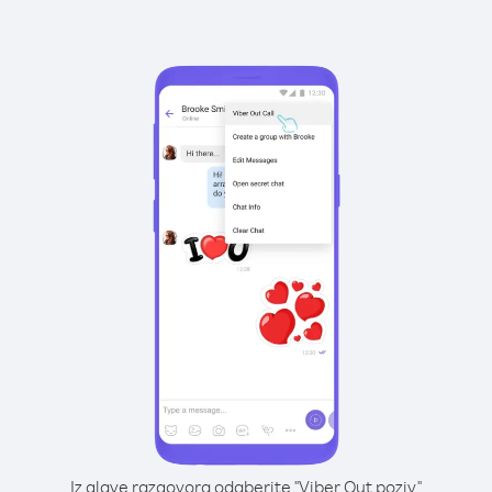
Iz glave razgovora odaberite "Viber Out poziv"