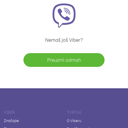
Nemaš još Viber?
Preuzmi odmah
VIBER
TVRTKA
Značajke
O Viberu