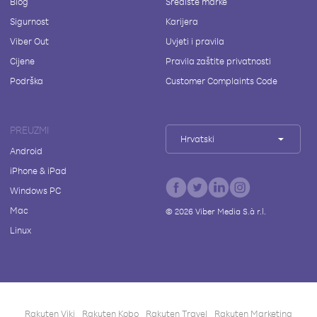
Blog
Središte marke
Sigurnost
Karijera
Viber Out
Uvjeti i pravila
Cijene
Pravila zaštite privatnosti
Podrška
Customer Complaints Code
PREUZMI
Hrvatski
Android
iPhone & iPad
Windows PC
Mac
©
2026
Viber Media S.à r.l.
Linux
Rakuten Viki
Rakuten Kobo
Rakuten Travel
Rakuten Marketing