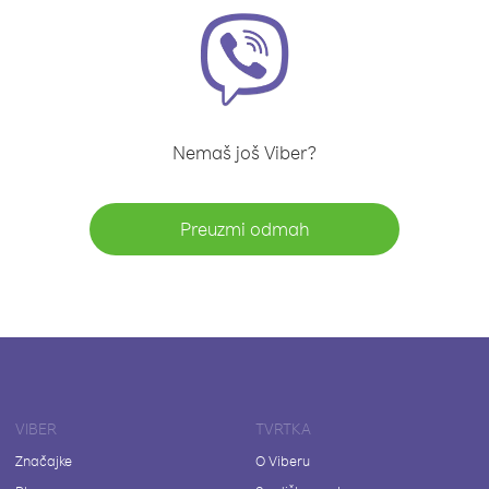
Nemaš još Viber?
Preuzmi odmah
VIBER
TVRTKA
Značajke
O Viberu