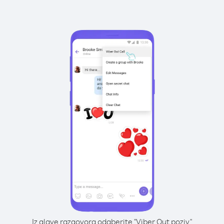
Iz glave razgovora odaberite "Viber Out poziv"