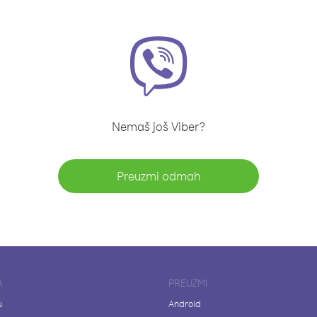
Nemaš još Viber?
Preuzmi odmah
A
PREUZMI
u
Android