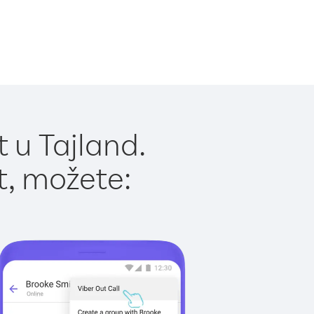
 u Tajland.
t, možete: