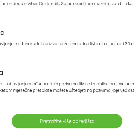
ačun se dodaje Viber Out kredit. Sa tim kreditom možete zvati bilo koj
ja
ljanje međunarodnih poziva na željeno odredište u trajanju od 30 
a
nost obavljanja međunarodnih poziva na fiksne i mobilne brojeve po 
paketom mjesečne pretplate možete uštedjeti na pozivima koje već os
Pretražite više odredišta