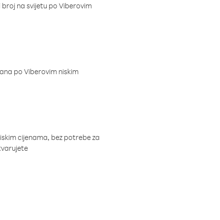
i broj na svijetu po Viberovim
dana po Viberovim niskim
niskim cijenama, bez potrebe za
tvarujete