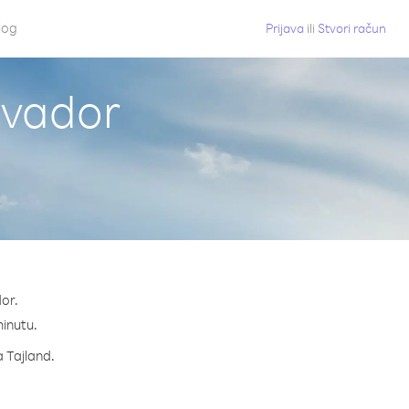
log
Prijava
ili
Stvori račun
kvador
or.
minutu.
a Tajland.