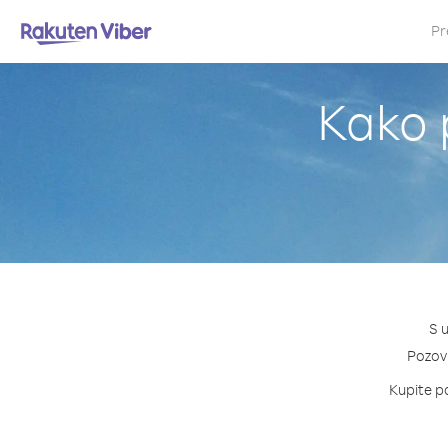
Pr
Kako 
S 
Pozovi
Kupite pa