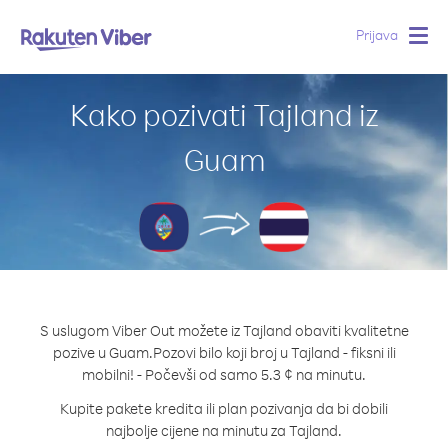
Prijava
Togg
navig
Kako pozivati Tajland iz
Guam
S uslugom Viber Out možete iz Tajland obaviti kvalitetne
pozive u Guam.
Pozovi bilo koji broj u Tajland - fiksni ili
mobilni! - Počevši od samo 5.3 ¢ na minutu.
Kupite pakete kredita ili plan pozivanja da bi dobili
najbolje cijene na minutu za Tajland.