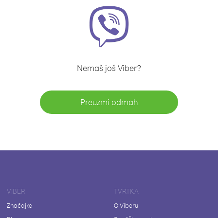
Nemaš još Viber?
Preuzmi odmah
VIBER
TVRTKA
Značajke
O Viberu