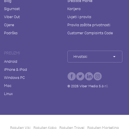
Blog
Središte marke
Sigurnost
Karijera
Viber Out
Uvjeti i pravila
Cijene
Pravila zaštite privatnosti
Podrška
Customer Complaints Code
PREUZMI
Hrvatski
Android
iPhone & iPad
Windows PC
Mac
©
2026
Viber Media S.à r.l.
Linux
Rakuten Viki
Rakuten Kobo
Rakuten Travel
Rakuten Marketing