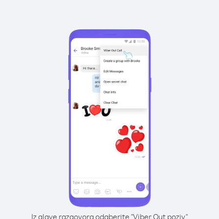
Iz glave razgovora odaberite "Viber Out poziv"