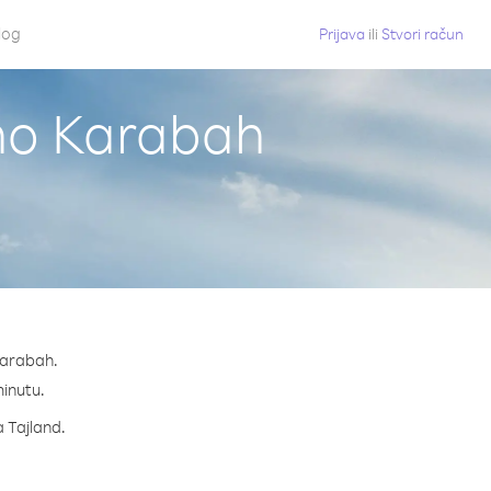
log
Prijava
ili
Stvori račun
rno Karabah
Karabah.
minutu.
a Tajland.