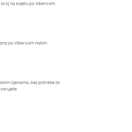
i broj na svijetu po Viberovim
dana po Viberovim niskim
niskim cijenama, bez potrebe za
tvarujete