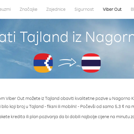
euzmi
Značajke
Zajednice
Sigurnost
Viber Out
B
ati Tajland iz Nago
om Viber Out možete iz Tajland obaviti kvalitetne pozive u Nagorno 
 bilo koji broj u Tajland - fiksni ili mobilni! - Počevši od samo 5.3 ¢ na 
kete kredita ili plan pozivanja da bi dobili najbolje cijene na minutu z