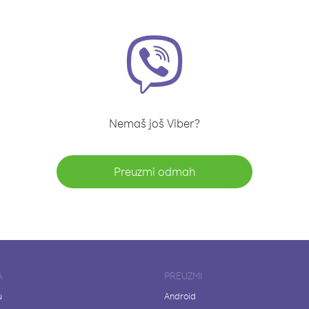
Nemaš još Viber?
Preuzmi odmah
A
PREUZMI
u
Android