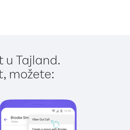
 u Tajland.
t, možete: