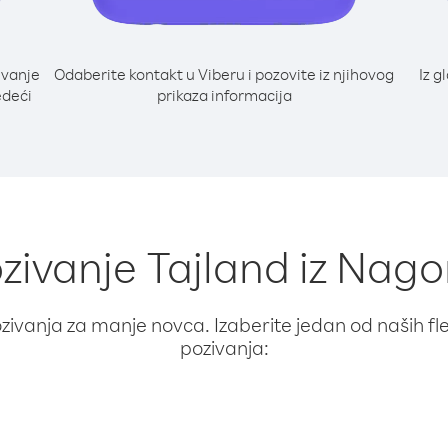
ivanje
Odaberite kontakt u Viberu i pozovite iz njihovog
Iz g
edeći
prikaza informacija
ozivanje Tajland iz Na
ivanja za manje novca. Izaberite jedan od naših fleks
pozivanja: