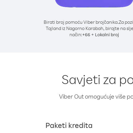
Birati broj pomoću Viber brojčanika.
Za poz
Tajland iz Nagorno Karabah, birajte na slj
način:
+
+
66
Lokalni broj
Savjeti za p
Viber Out omogućuje više poz
Paketi kredita