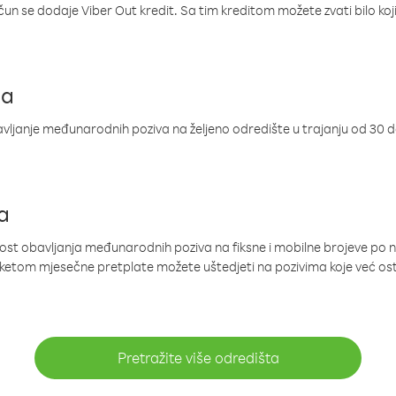
ačun se dodaje Viber Out kredit. Sa tim kreditom možete zvati bilo koj
ja
ljanje međunarodnih poziva na željeno odredište u trajanju od 30 
a
nost obavljanja međunarodnih poziva na fiksne i mobilne brojeve po 
paketom mjesečne pretplate možete uštedjeti na pozivima koje već os
Pretražite više odredišta