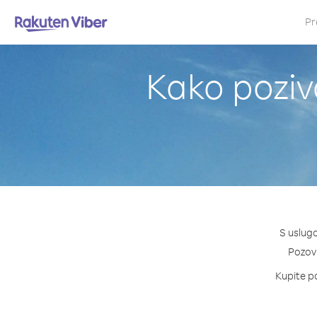
Pr
Kako poziv
S uslug
Pozovi
Kupite pa