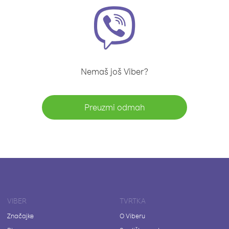
Nemaš još Viber?
Preuzmi odmah
VIBER
TVRTKA
Značajke
O Viberu