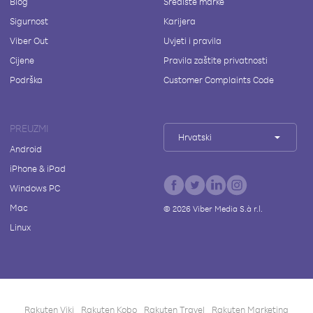
Blog
Središte marke
Sigurnost
Karijera
Viber Out
Uvjeti i pravila
Cijene
Pravila zaštite privatnosti
Podrška
Customer Complaints Code
PREUZMI
Hrvatski
Android
iPhone & iPad
Windows PC
Mac
©
2026
Viber Media S.à r.l.
Linux
Rakuten Viki
Rakuten Kobo
Rakuten Travel
Rakuten Marketing