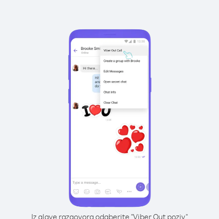
Iz glave razgovora odaberite "Viber Out poziv"