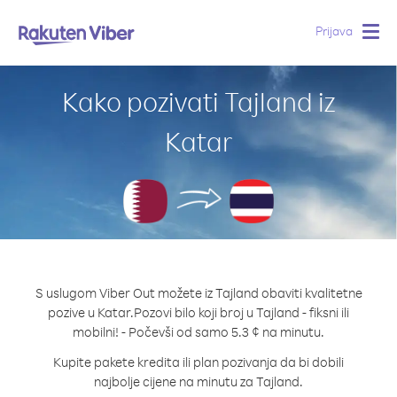
Prijava
Togg
navig
Kako pozivati Tajland iz
Katar
S uslugom Viber Out možete iz Tajland obaviti kvalitetne
pozive u Katar.
Pozovi bilo koji broj u Tajland - fiksni ili
mobilni! - Počevši od samo 5.3 ¢ na minutu.
Kupite pakete kredita ili plan pozivanja da bi dobili
najbolje cijene na minutu za Tajland.