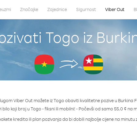
euzmi
Značajke
Zajednice
Sigurnost
Viber Out
B
zivati Togo iz Burk
lugom Viber Out možete iz Togo obaviti kvalitetne pozive u Burkina 
 bilo koji broj u Togo - fiksni ili mobilni! - Počevši od samo 55.0 ¢ na 
akete kredita ili plan pozivanja da bi dobili najbolje cijene na minutu