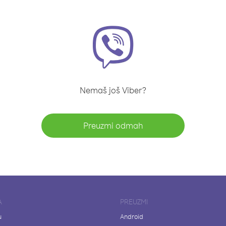
Nemaš još Viber?
Preuzmi odmah
A
PREUZMI
u
Android