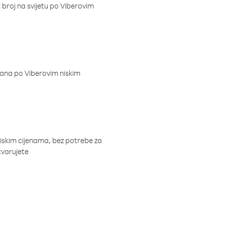
i broj na svijetu po Viberovim
dana po Viberovim niskim
niskim cijenama, bez potrebe za
tvarujete