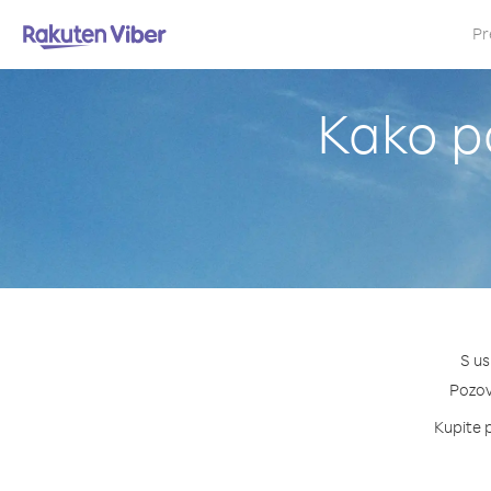
Pr
Kako po
S us
Pozovi
Kupite p