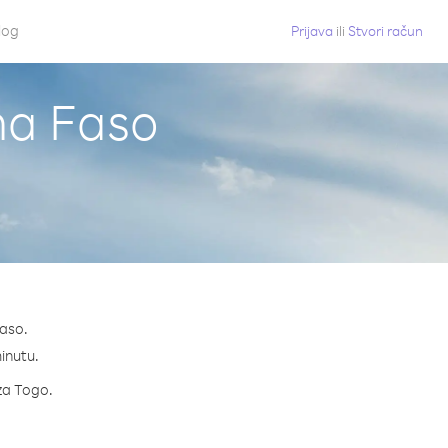
log
Prijava
ili
Stvori račun
ina Faso
Faso.
minutu.
 za Togo.