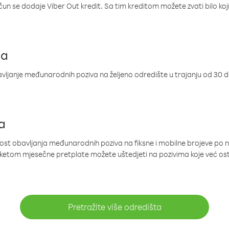
ačun se dodaje Viber Out kredit. Sa tim kreditom možete zvati bilo koj
ja
ljanje međunarodnih poziva na željeno odredište u trajanju od 30 
a
nost obavljanja međunarodnih poziva na fiksne i mobilne brojeve po 
paketom mjesečne pretplate možete uštedjeti na pozivima koje već os
Pretražite više odredišta