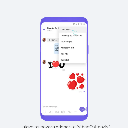
Iz glave razgovora odaberite "Viber Out poziv"