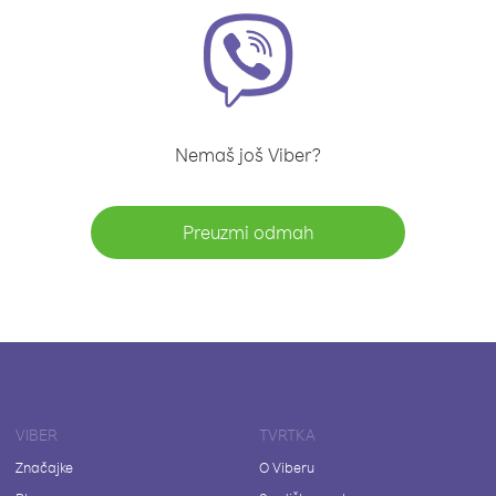
Nemaš još Viber?
Preuzmi odmah
VIBER
TVRTKA
Značajke
O Viberu