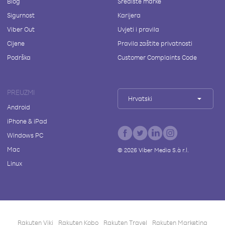
Blog
Središte marke
Sigurnost
Karijera
Viber Out
Uvjeti i pravila
Cijene
Pravila zaštite privatnosti
Podrška
Customer Complaints Code
PREUZMI
Hrvatski
Android
iPhone & iPad
Windows PC
Mac
©
2026
Viber Media S.à r.l.
Linux
Rakuten Viki
Rakuten Kobo
Rakuten Travel
Rakuten Marketing