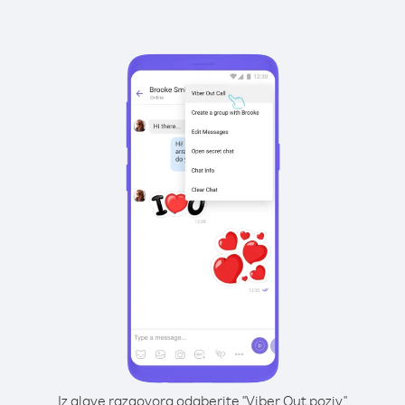
Iz glave razgovora odaberite "Viber Out poziv"