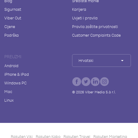
Blog
Središte marke
Sigurnost
Karijera
Viber Out
Uvjeti i pravila
Cijene
Pravila zaštite privatnosti
Podrška
Customer Complaints Code
PREUZMI
Hrvatski
Android
iPhone & iPad
Windows PC
Mac
©
2026
Viber Media S.à r.l.
Linux
Rakuten Viki
Rakuten Kobo
Rakuten Travel
Rakuten Marketing