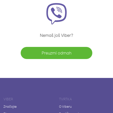
Nemaš još Viber?
Preuzmi odmah
VIBER
TVRTKA
Značajke
O Viberu