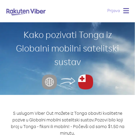
Prijava
Togg
navig
Kako pozivati Tonga iz
Globalni mobilni satelitski
sustav
S uslugom Viber Out možete iz Tonga obaviti kvalitetne
pozive u Globalni mobilni satelitski sustav.
Pozovi bilo koji
broj u Tonga - fiksni ili mobilni! - Počevši od samo $1.50 na
minutu.