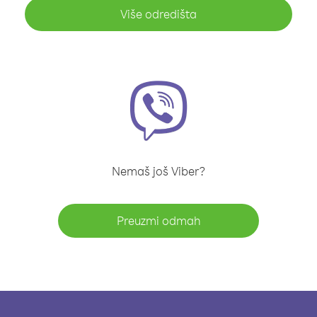
Više odredišta
Nemaš još Viber?
Preuzmi odmah