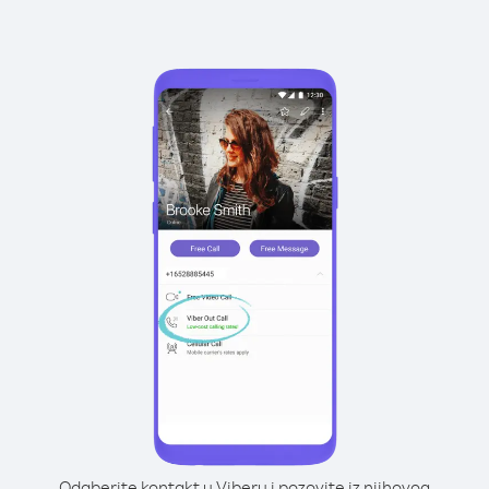
Odaberite kontakt u Viberu i pozovite iz njihovog