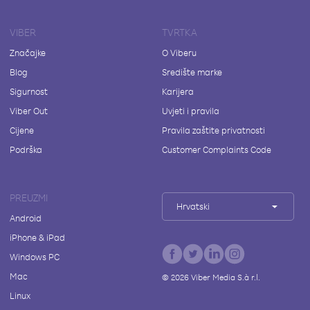
VIBER
TVRTKA
Značajke
O Viberu
Blog
Središte marke
Sigurnost
Karijera
Viber Out
Uvjeti i pravila
Cijene
Pravila zaštite privatnosti
Podrška
Customer Complaints Code
PREUZMI
Hrvatski
Android
iPhone & iPad
Windows PC
Mac
©
2026
Viber Media S.à r.l.
Linux