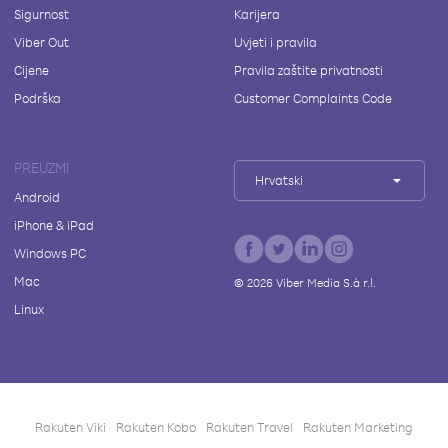
Sigurnost
Karijera
Viber Out
Uvjeti i pravila
Cijene
Pravila zaštite privatnosti
Podrška
Customer Complaints Code
PREUZMI
Hrvatski
Android
iPhone & iPad
Windows PC
Mac
©
2026
Viber Media S.à r.l.
Linux
Rakuten Viki
Rakuten Kobo
Rakuten Travel
Rakuten Marketing