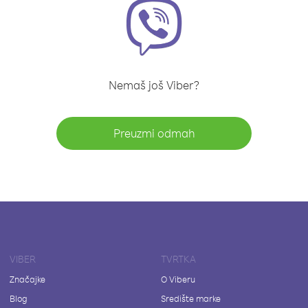
Nemaš još Viber?
Preuzmi odmah
VIBER
TVRTKA
Značajke
O Viberu
Blog
Središte marke