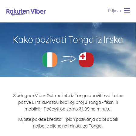
Prijava
Togg
navig
Kako pozivati Tonga iz Irska
S uslugom Viber Out možete iz Tonga obaviti kvalitetne
pozive u Irska.
Pozovi bilo koji broj u Tonga - fiksni ili
mobilni! - Počevši od samo $1.85 na minutu.
Kupite pakete kredita ili plan pozivanja da bi dobili
najbolje cijene na minutu za Tonga.