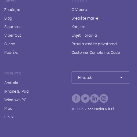
VIBER
TVRTKA
Značajke
O Viberu
Blog
Središte marke
Sigurnost
Karijera
Viber Out
Uvjeti i pravila
Cijene
Pravila zaštite privatnosti
Podrška
Customer Complaints Code
PREUZMI
Hrvatski
Android
iPhone & iPad
Windows PC
Mac
©
2026
Viber Media S.à r.l.
Linux