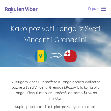
Prijava
Togg
navig
Kako pozivati Tonga iz Sveti
Vincent i Grenadini
S uslugom Viber Out možete iz Tonga obaviti kvalitetne
pozive u Sveti Vincent i Grenadini.
Pozovi bilo koji broj u
Tonga - fiksni ili mobilni! - Počevši od samo $1.50 na
minutu.
Kupite pakete kredita ili plan pozivanja da bi dobili