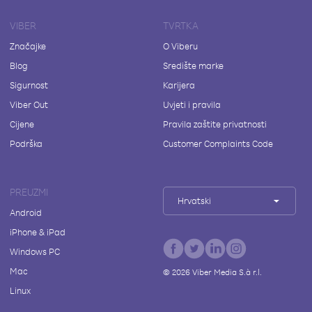
VIBER
TVRTKA
Značajke
O Viberu
Blog
Središte marke
Sigurnost
Karijera
Viber Out
Uvjeti i pravila
Cijene
Pravila zaštite privatnosti
Podrška
Customer Complaints Code
PREUZMI
Hrvatski
Android
iPhone & iPad
Windows PC
Mac
©
2026
Viber Media S.à r.l.
Linux