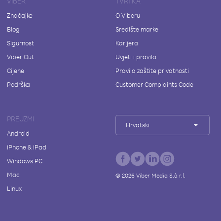
VIBER
TVRTKA
Značajke
O Viberu
Blog
Središte marke
Sigurnost
Karijera
Viber Out
Uvjeti i pravila
Cijene
Pravila zaštite privatnosti
Podrška
Customer Complaints Code
PREUZMI
Hrvatski
Android
iPhone & iPad
Windows PC
Mac
©
2026
Viber Media S.à r.l.
Linux