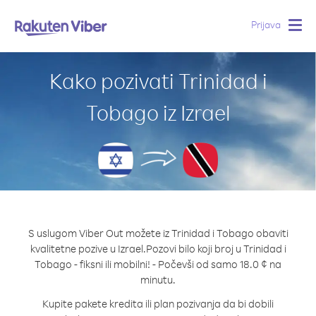
Prijava
Togg
navig
Kako pozivati Trinidad i
Tobago iz Izrael
S uslugom Viber Out možete iz Trinidad i Tobago obaviti
kvalitetne pozive u Izrael.
Pozovi bilo koji broj u Trinidad i
Tobago - fiksni ili mobilni! - Počevši od samo 18.0 ¢ na
minutu.
Kupite pakete kredita ili plan pozivanja da bi dobili