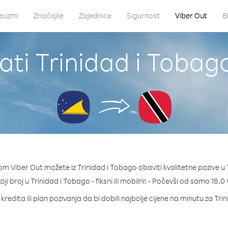
euzmi
Značajke
Zajednice
Sigurnost
Viber Out
B
ati Trinidad i Tobago
om Viber Out možete iz Trinidad i Tobago obaviti kvalitetne pozive u 
koji broj u Trinidad i Tobago - fiksni ili mobilni! - Počevši od samo 18.0
kredita ili plan pozivanja da bi dobili najbolje cijene na minutu za Tri