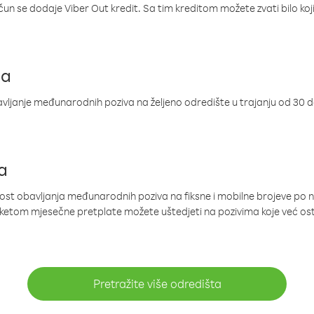
ačun se dodaje Viber Out kredit. Sa tim kreditom možete zvati bilo koj
ja
ljanje međunarodnih poziva na željeno odredište u trajanju od 30 
a
nost obavljanja međunarodnih poziva na fiksne i mobilne brojeve po 
paketom mjesečne pretplate možete uštedjeti na pozivima koje već os
Pretražite više odredišta