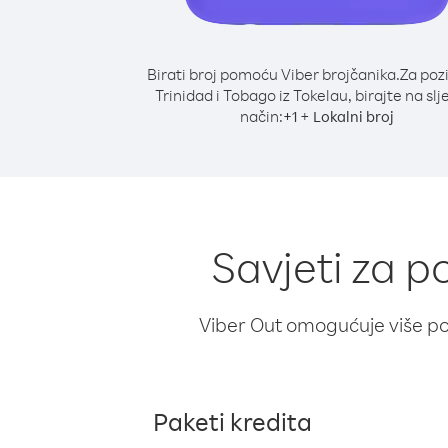
Birati broj pomoću Viber brojčanika.
Za poz
Trinidad i Tobago iz Tokelau, birajte na slj
način:
+
+
1
Lokalni broj
Savjeti za p
Viber Out omogućuje više poz
Paketi kredita