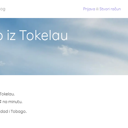
log
Prijava
ili
Stvori račun
 iz Tokelau
Tokelau.
 ¢ na minutu.
nidad i Tobago.