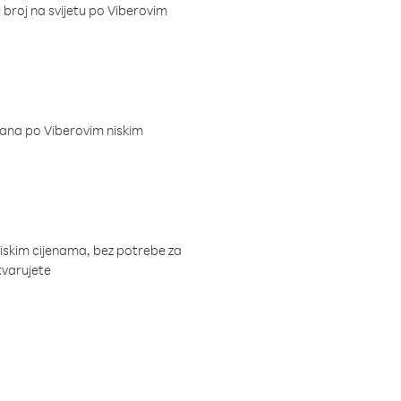
i broj na svijetu po Viberovim
dana po Viberovim niskim
niskim cijenama, bez potrebe za
tvarujete