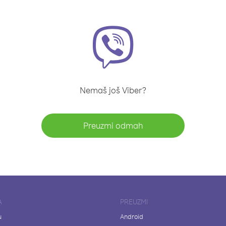
Nemaš još Viber?
Preuzmi odmah
A
PREUZMI
u
Android