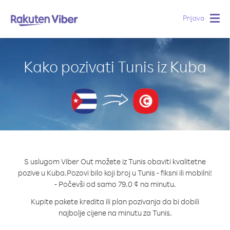
Prijava
Togg
navig
Kako pozivati Tunis iz Kuba
S uslugom Viber Out možete iz Tunis obaviti kvalitetne
pozive u Kuba.
Pozovi bilo koji broj u Tunis - fiksni ili mobilni!
- Počevši od samo 79.0 ¢ na minutu.
Kupite pakete kredita ili plan pozivanja da bi dobili
najbolje cijene na minutu za Tunis.