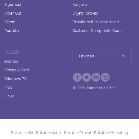
Sigurnost
Karijera
Viber Out
Uvjeti i pravila
Cijene
Pravila zaštite privatnosti
Podrška
Customer Complaints Code
PREUZMI
Hrvatski
Android
iPhone & iPad
Windows PC
Mac
©
2026
Viber Media S.à r.l.
Linux
Rakuten Viki
Rakuten Kobo
Rakuten Travel
Rakuten Marketing