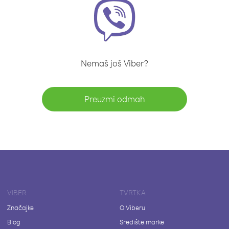
Nemaš još Viber?
Preuzmi odmah
VIBER
TVRTKA
Značajke
O Viberu
Blog
Središte marke