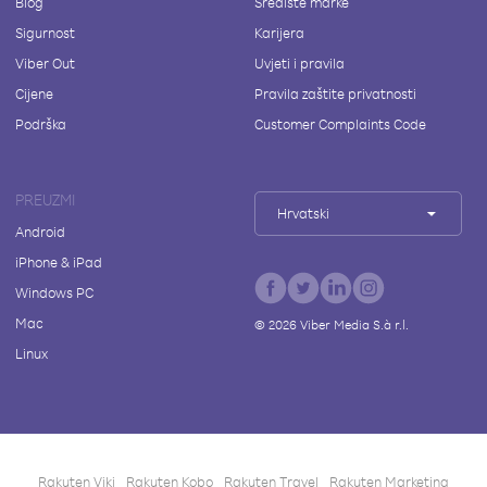
Blog
Središte marke
Sigurnost
Karijera
Viber Out
Uvjeti i pravila
Cijene
Pravila zaštite privatnosti
Podrška
Customer Complaints Code
PREUZMI
Hrvatski
Android
iPhone & iPad
Windows PC
Mac
©
2026
Viber Media S.à r.l.
Linux
Rakuten Viki
Rakuten Kobo
Rakuten Travel
Rakuten Marketing