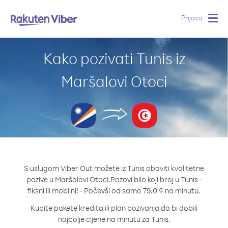
Prijava
Togg
navig
Kako pozivati Tunis iz
Maršalovi Otoci
S uslugom Viber Out možete iz Tunis obaviti kvalitetne
pozive u Maršalovi Otoci.
Pozovi bilo koji broj u Tunis -
fiksni ili mobilni! - Počevši od samo 79.0 ¢ na minutu.
Kupite pakete kredita ili plan pozivanja da bi dobili
najbolje cijene na minutu za Tunis.