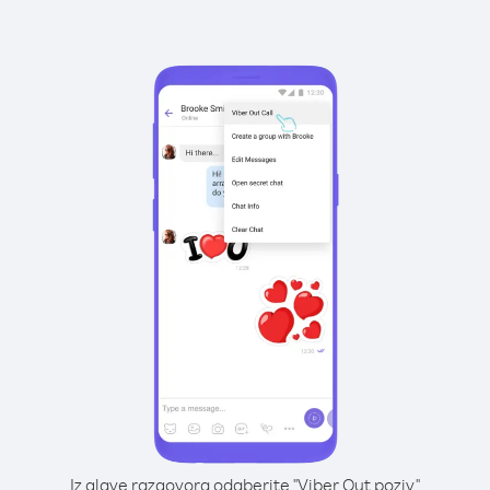
Iz glave razgovora odaberite "Viber Out poziv"