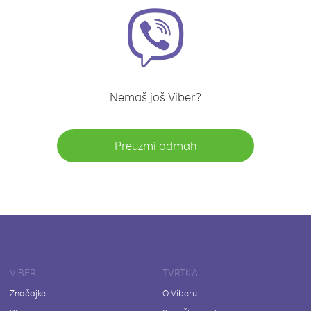
Nemaš još Viber?
Preuzmi odmah
VIBER
TVRTKA
Značajke
O Viberu