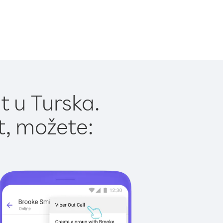
t u Turska.
t, možete: