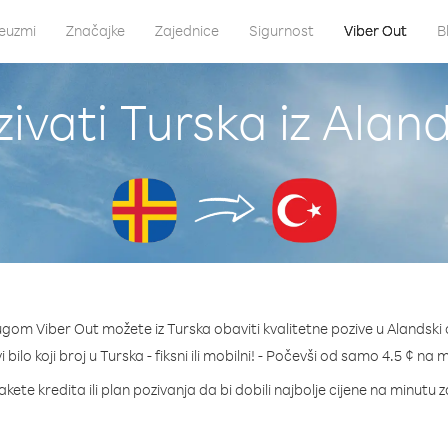
euzmi
Značajke
Zajednice
Sigurnost
Viber Out
B
ivati Turska iz Aland
ugom Viber Out možete iz Turska obaviti kvalitetne pozive u Alandski 
 bilo koji broj u Turska - fiksni ili mobilni! - Počevši od samo 4.5 ¢ na 
kete kredita ili plan pozivanja da bi dobili najbolje cijene na minutu 