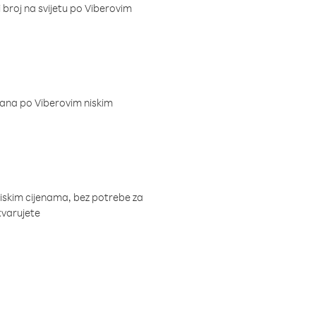
i broj na svijetu po Viberovim
dana po Viberovim niskim
niskim cijenama, bez potrebe za
tvarujete