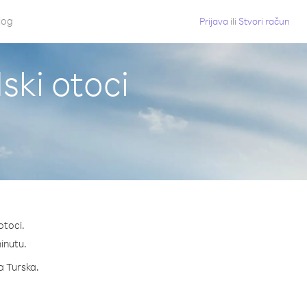
log
Prijava
ili
Stvori račun
ski otoci
otoci.
minutu.
za Turska.