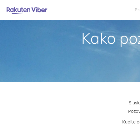
Pr
Kako poz
S usl
Pozovi
Kupite pa