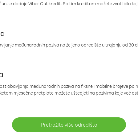
ačun se dodaje Viber Out kredit. Sa tim kreditom možete zvati bilo koj
ja
ljanje međunarodnih poziva na željeno odredište u trajanju od 30 
a
nost obavljanja međunarodnih poziva na fiksne i mobilne brojeve po 
paketom mjesečne pretplate možete uštedjeti na pozivima koje već os
Pretražite više odredišta