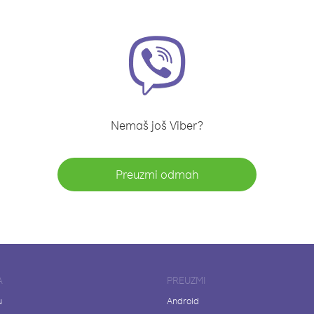
Nemaš još Viber?
Preuzmi odmah
A
PREUZMI
u
Android