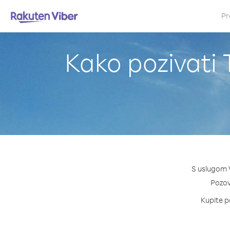
Pr
Kako pozivati T
S uslugom V
Pozovi
Kupite pa