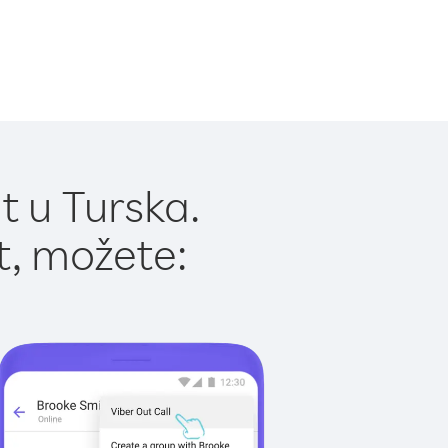
t u Turska.
t, možete: