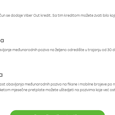
ačun se dodaje Viber Out kredit. Sa tim kreditom možete zvati bilo koj
ja
ljanje međunarodnih poziva na željeno odredište u trajanju od 30 
a
nost obavljanja međunarodnih poziva na fiksne i mobilne brojeve po 
paketom mjesečne pretplate možete uštedjeti na pozivima koje već os