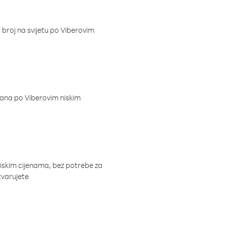
i broj na svijetu po Viberovim
dana po Viberovim niskim
niskim cijenama, bez potrebe za
tvarujete