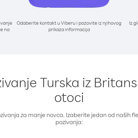
ivanje
Odaberite kontakt u Viberu i pozovite iz njihovog
Iz g
te na
prikaza informacija
zivanje Turska iz Britans
otoci
ivanja za manje novca. Izaberite jedan od naših fleks
pozivanja: