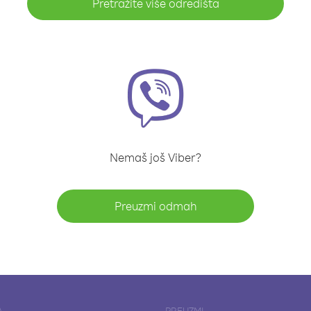
Pretražite više odredišta
Nemaš još Viber?
Preuzmi odmah
A
PREUZMI