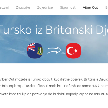
euzmi
Značajke
Zajednice
Sigurnost
Viber Out
B
urska iz Britanski D
iber Out možete iz Turska obaviti kvalitetne pozive u Britanski Djevič
 bilo koji broj u Turska - fiksni ili mobilni! - Počevši od samo 4.5 ¢ na 
kete kredita ili plan pozivanja da bi dobili najbolje cijene na minutu 