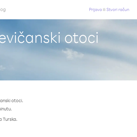
log
Prijava
ili
Stvori račun
jevičanski otoci
anski otoci.
minutu.
za Turska.