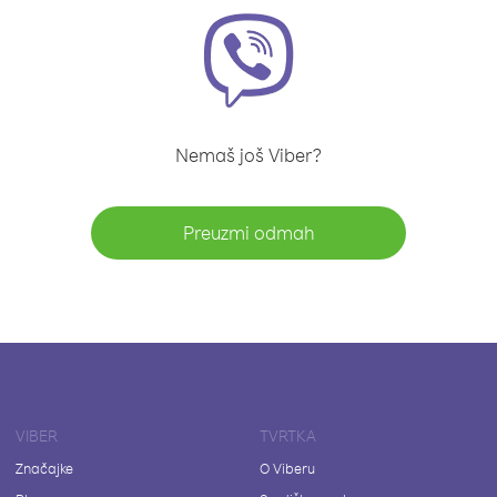
Nemaš još Viber?
Preuzmi odmah
VIBER
TVRTKA
Značajke
O Viberu