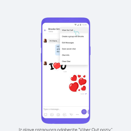
Iz glave razgovora odaberite "Viber Out poziv"