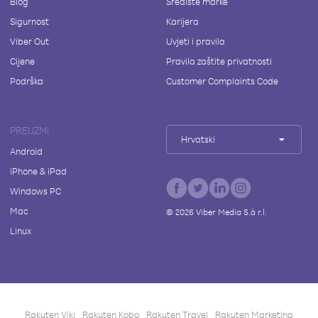
Blog
Središte marke
Sigurnost
Karijera
Viber Out
Uvjeti i pravila
Cijene
Pravila zaštite privatnosti
Podrška
Customer Complaints Code
PREUZMI
Hrvatski
Android
iPhone & iPad
Windows PC
Mac
©
2026
Viber Media S.à r.l.
Linux
Rakuten Viki
Rakuten Kobo
Rakuten Travel
Rakuten Marketing