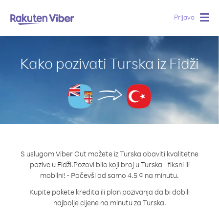
Prijava
Togg
navig
Kako pozivati Turska iz Fidži
S uslugom Viber Out možete iz Turska obaviti kvalitetne
pozive u Fidži.
Pozovi bilo koji broj u Turska - fiksni ili
mobilni! - Počevši od samo 4.5 ¢ na minutu.
Kupite pakete kredita ili plan pozivanja da bi dobili
najbolje cijene na minutu za Turska.