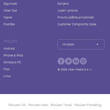
Sigurnost
Karijera
Viber Out
Uvjeti i pravila
Cijene
Pravila zaštite privatnosti
Podrška
Customer Complaints Code
PREUZMI
Hrvatski
Android
iPhone & iPad
Windows PC
Mac
©
2026
Viber Media S.à r.l.
Linux
Rakuten Viki
Rakuten Kobo
Rakuten Travel
Rakuten Marketing