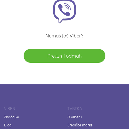
Nemaš još Viber?
Preuzmi odmah
VIBER
TVRTKA
Značajke
O Viberu
Blog
Središte marke