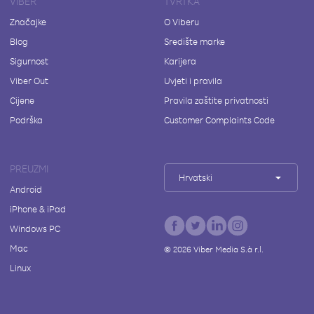
VIBER
TVRTKA
Značajke
O Viberu
Blog
Središte marke
Sigurnost
Karijera
Viber Out
Uvjeti i pravila
Cijene
Pravila zaštite privatnosti
Podrška
Customer Complaints Code
PREUZMI
Hrvatski
Android
iPhone & iPad
Windows PC
Mac
©
2026
Viber Media S.à r.l.
Linux