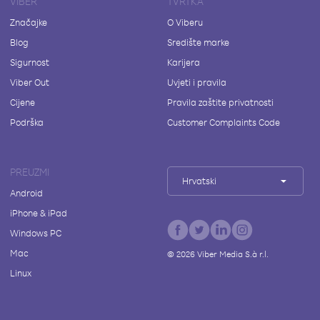
VIBER
TVRTKA
Značajke
O Viberu
Blog
Središte marke
Sigurnost
Karijera
Viber Out
Uvjeti i pravila
Cijene
Pravila zaštite privatnosti
Podrška
Customer Complaints Code
PREUZMI
Hrvatski
Android
iPhone & iPad
Windows PC
Mac
©
2026
Viber Media S.à r.l.
Linux