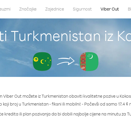
euzmi
Značajke
Zajednice
Sigurnost
Viber Out
B
i Turkmenistan iz K
 Viber Out možete iz Turkmenistan obaviti kvalitetne pozive u Kokos
o koji broj u Turkmenistan - fiksni ili mobilni! - Počevši od samo 17.4 ¢
e kredita ili plan pozivanja da bi dobili najbolje cijene na minutu za 