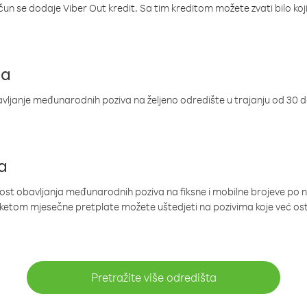
ačun se dodaje Viber Out kredit. Sa tim kreditom možete zvati bilo koj
ja
ljanje međunarodnih poziva na željeno odredište u trajanju od 30 
a
nost obavljanja međunarodnih poziva na fiksne i mobilne brojeve po 
paketom mjesečne pretplate možete uštedjeti na pozivima koje već os
Pretražite više odredišta