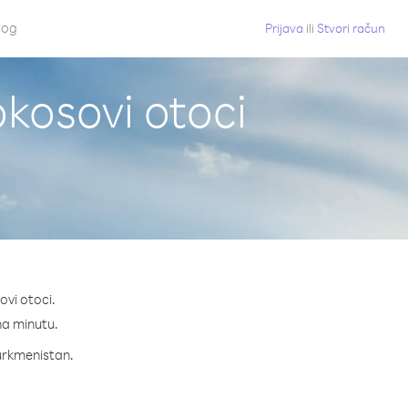
log
Prijava
ili
Stvori račun
okosovi otoci
ovi otoci.
 na minutu.
Turkmenistan.