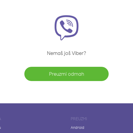
Nemaš još Viber?
Preuzmi odmah
A
PREUZMI
u
Android