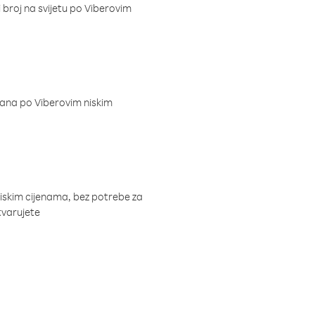
i broj na svijetu po Viberovim
dana po Viberovim niskim
niskim cijenama, bez potrebe za
tvarujete