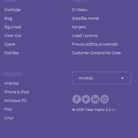
VIBER
TVRTKA
Značajke
O Viberu
Blog
Središte marke
Sigurnost
Karijera
Viber Out
Uvjeti i pravila
Cijene
Pravila zaštite privatnosti
Podrška
Customer Complaints Code
PREUZMI
Hrvatski
Android
iPhone & iPad
Windows PC
Mac
©
2026
Viber Media S.à r.l.
Linux