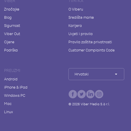
VIBER
TVRTKA
Značajke
O Viberu
Blog
Središte marke
Sigurnost
Karijera
Viber Out
Uvjeti i pravila
Cijene
Pravila zaštite privatnosti
Podrška
Customer Complaints Code
PREUZMI
Hrvatski
Android
iPhone & iPad
Windows PC
Mac
©
2026
Viber Media S.à r.l.
Linux