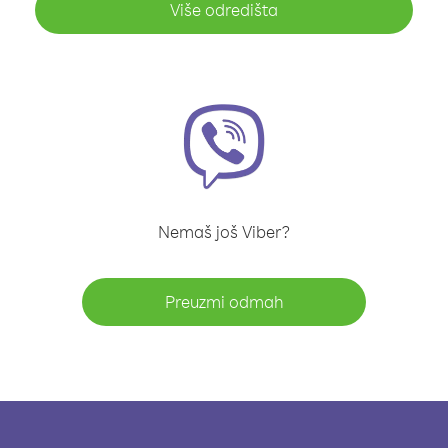
Više odredišta
Nemaš još Viber?
Preuzmi odmah