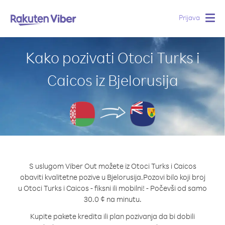
Prijava
Togg
navig
Kako pozivati Otoci Turks i
Caicos iz Bjelorusija
S uslugom Viber Out možete iz Otoci Turks i Caicos
obaviti kvalitetne pozive u Bjelorusija.
Pozovi bilo koji broj
u Otoci Turks i Caicos - fiksni ili mobilni! - Počevši od samo
30.0 ¢ na minutu.
Kupite pakete kredita ili plan pozivanja da bi dobili