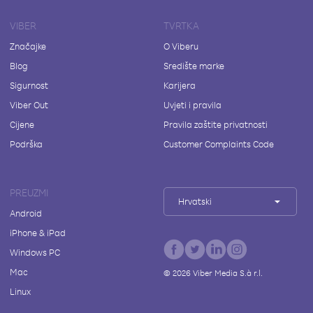
VIBER
TVRTKA
Značajke
O Viberu
Blog
Središte marke
Sigurnost
Karijera
Viber Out
Uvjeti i pravila
Cijene
Pravila zaštite privatnosti
Podrška
Customer Complaints Code
PREUZMI
Hrvatski
Android
iPhone & iPad
Windows PC
Mac
©
2026
Viber Media S.à r.l.
Linux