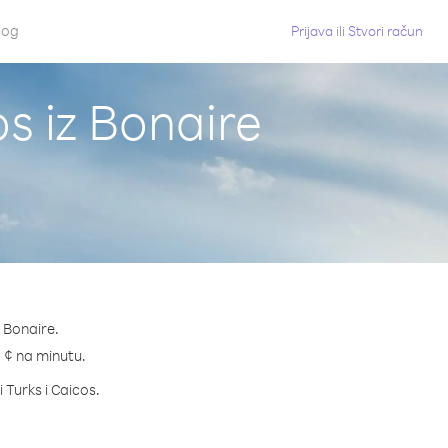
log
Prijava
ili
Stvori račun
os iz Bonaire
u Bonaire.
.0 ¢ na minutu.
i Turks i Caicos.