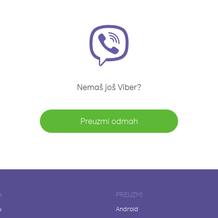
Nemaš još Viber?
Preuzmi odmah
A
PREUZMI
u
Android