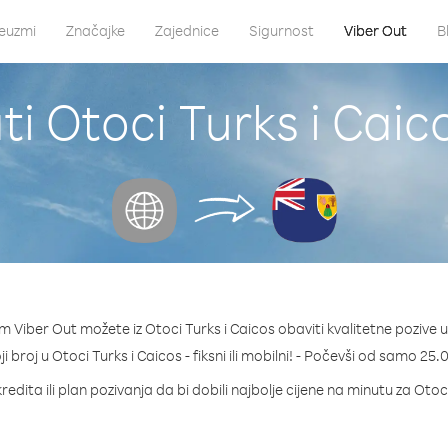
euzmi
Značajke
Zajednice
Sigurnost
Viber Out
B
i Otoci Turks i Caic
 Viber Out možete iz Otoci Turks i Caicos obaviti kvalitetne pozive 
ji broj u Otoci Turks i Caicos - fiksni ili mobilni! - Počevši od samo 25
edita ili plan pozivanja da bi dobili najbolje cijene na minutu za Otoc