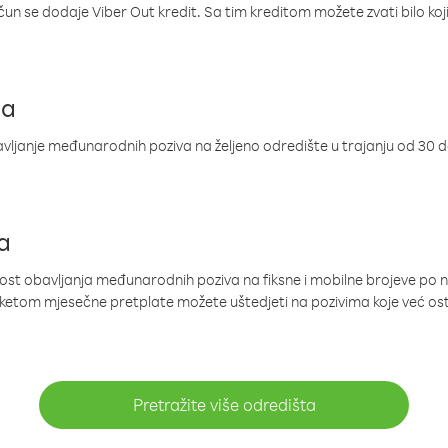
ačun se dodaje Viber Out kredit. Sa tim kreditom možete zvati bilo koj
ja
ljanje međunarodnih poziva na željeno odredište u trajanju od 30 
a
nost obavljanja međunarodnih poziva na fiksne i mobilne brojeve po 
paketom mjesečne pretplate možete uštedjeti na pozivima koje već os
Pretražite više odredišta