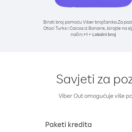
Birati broj pomoću Viber brojčanika.
Za poz
Otoci Turks i Caicos iz Bonaire, birajte na s
način:
+
+
1
Lokalni broj
Savjeti za po
Viber Out omogućuje više poz
Paketi kredita