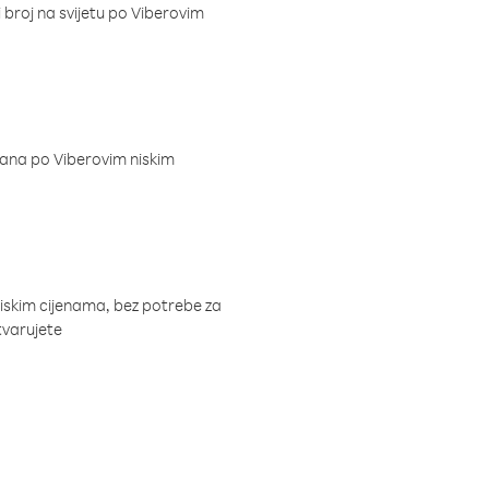
i broj na svijetu po Viberovim
dana po Viberovim niskim
niskim cijenama, bez potrebe za
tvarujete