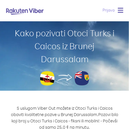
Prijava
Togg
navig
Kako pozivati Otoci Turks i
Caicos iz Brunej
Darussalam
S uslugom Viber Out možete iz Otoci Turks i Caicos
obaviti kvalitetne pozive u Brunej Darussalam.
Pozovi bilo
koji broj u Otoci Turks i Caicos - fiksni ili mobilni! - Počevši
od samo 25.0 ¢ na minutu.