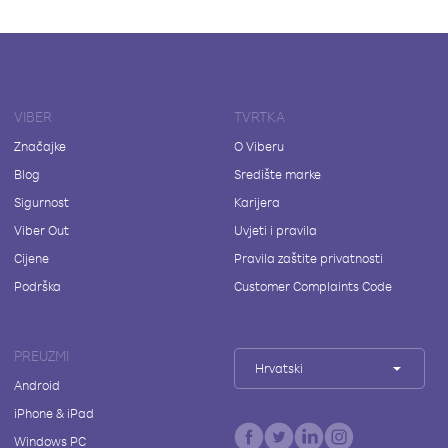
VIBER
TVRTKA
Značajke
O Viberu
Blog
Središte marke
Sigurnost
Karijera
Viber Out
Uvjeti i pravila
Cijene
Pravila zaštite privatnosti
Podrška
Customer Complaints Code
PREUZMI
Hrvatski
Android
iPhone & iPad
Windows PC