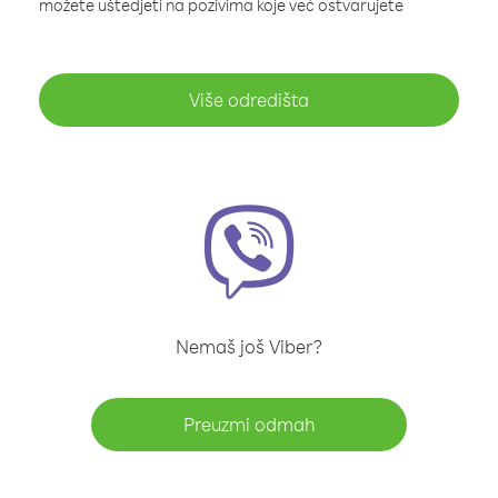
možete uštedjeti na pozivima koje već ostvarujete
Više odredišta
Nemaš još Viber?
Preuzmi odmah