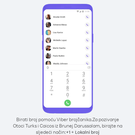
Birati broj pomoću Viber brojčanika.
Za pozivanje
Otoci Turks i Caicos iz Brunej Darussalam, birajte na
sljedeći način:
+
+
1
Lokalni broj