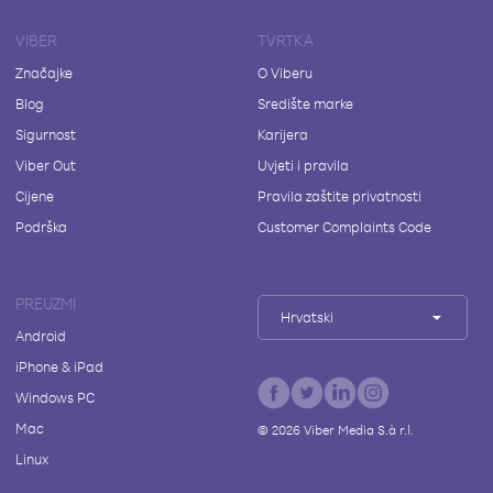
VIBER
TVRTKA
Značajke
O Viberu
Blog
Središte marke
Sigurnost
Karijera
Viber Out
Uvjeti i pravila
Cijene
Pravila zaštite privatnosti
Podrška
Customer Complaints Code
PREUZMI
Hrvatski
Android
iPhone & iPad
Windows PC
Mac
©
2026
Viber Media S.à r.l.
Linux