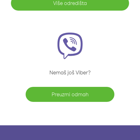
Više odredišta
Nemaš još Viber?
Preuzmi odmah