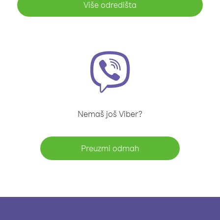
Više odredišta
Nemaš još Viber?
Preuzmi odmah