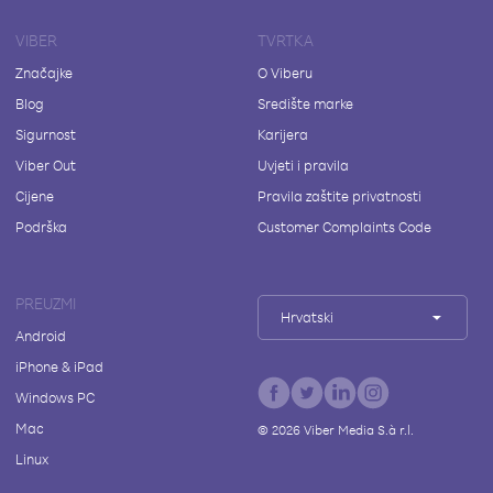
VIBER
TVRTKA
Značajke
O Viberu
Blog
Središte marke
Sigurnost
Karijera
Viber Out
Uvjeti i pravila
Cijene
Pravila zaštite privatnosti
Podrška
Customer Complaints Code
PREUZMI
Hrvatski
Android
iPhone & iPad
Windows PC
Mac
©
2026
Viber Media S.à r.l.
Linux