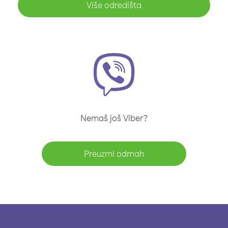
Više odredišta
Nemaš još Viber?
Preuzmi odmah