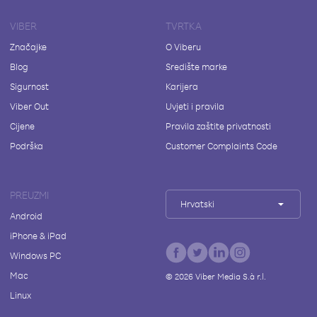
VIBER
TVRTKA
Značajke
O Viberu
Blog
Središte marke
Sigurnost
Karijera
Viber Out
Uvjeti i pravila
Cijene
Pravila zaštite privatnosti
Podrška
Customer Complaints Code
PREUZMI
Hrvatski
Android
iPhone & iPad
Windows PC
Mac
©
2026
Viber Media S.à r.l.
Linux