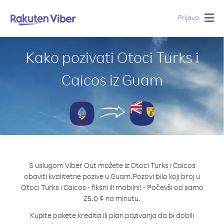
Prijava
Togg
navig
Kako pozivati Otoci Turks i
Caicos iz Guam
S uslugom Viber Out možete iz Otoci Turks i Caicos
obaviti kvalitetne pozive u Guam.
Pozovi bilo koji broj u
Otoci Turks i Caicos - fiksni ili mobilni! - Počevši od samo
25.0 ¢ na minutu.
Kupite pakete kredita ili plan pozivanja da bi dobili