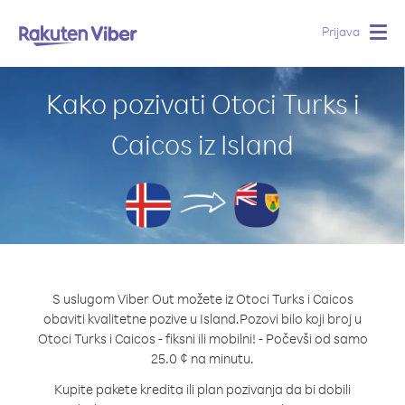
Prijava
Togg
navig
Kako pozivati Otoci Turks i
Caicos iz Island
S uslugom Viber Out možete iz Otoci Turks i Caicos
obaviti kvalitetne pozive u Island.
Pozovi bilo koji broj u
Otoci Turks i Caicos - fiksni ili mobilni! - Počevši od samo
25.0 ¢ na minutu.
Kupite pakete kredita ili plan pozivanja da bi dobili