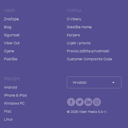
VIBER
TVRTKA
Značajke
O Viberu
Blog
Središte marke
Sigurnost
Karijera
Viber Out
Uvjeti i pravila
Cijene
Pravila zaštite privatnosti
Podrška
Customer Complaints Code
PREUZMI
Hrvatski
Android
iPhone & iPad
Windows PC
Mac
©
2026
Viber Media S.à r.l.
Linux