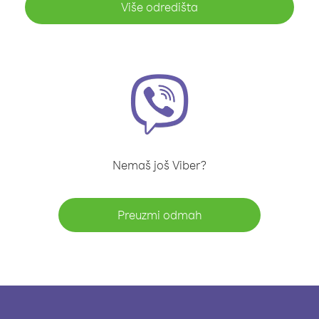
Više odredišta
Nemaš još Viber?
Preuzmi odmah