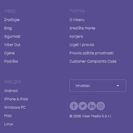
VIBER
TVRTKA
Značajke
O Viberu
Blog
Središte marke
Sigurnost
Karijera
Viber Out
Uvjeti i pravila
Cijene
Pravila zaštite privatnosti
Podrška
Customer Complaints Code
PREUZMI
Hrvatski
Android
iPhone & iPad
Windows PC
Mac
©
2026
Viber Media S.à r.l.
Linux