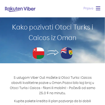
Prijava
Togg
navig
Kako pozivati Otoci Turks i
Caicos iz Oman
S uslugom Viber Out možete iz Otoci Turks i Caicos
obaviti kvalitetne pozive u Oman.
Pozovi bilo koji broj u
Otoci Turks i Caicos - fiksni ili mobilni! - Počevši od samo
25.0 ¢ na minutu.
Kupite pakete kredita ili plan pozivanja da bi dobili