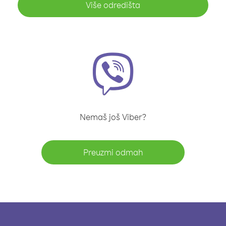
Više odredišta
Nemaš još Viber?
Preuzmi odmah