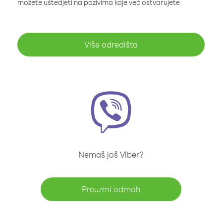
možete uštedjeti na pozivima koje već ostvarujete
Više odredišta
Nemaš još Viber?
Preuzmi odmah