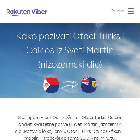
Prijava
Togg
navig
Kako pozivati Otoci Turks i
Caicos iz Sveti Martin
(nizozemski dio)
S uslugom Viber Out možete iz Otoci Turks i Caicos
obaviti kvalitetne pozive u Sveti Martin (nizozemski
dio).
Pozovi bilo koji broj u Otoci Turks i Caicos - fiksni ili
mobilni! - Počevši od samo 25.0 ¢ na minutu.