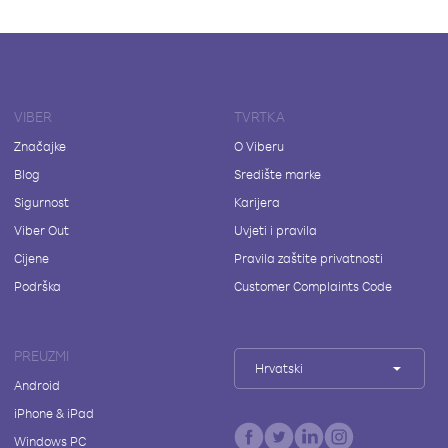
VIBER
TVRTKA
Značajke
O Viberu
Blog
Središte marke
Sigurnost
Karijera
Viber Out
Uvjeti i pravila
Cijene
Pravila zaštite privatnosti
Podrška
Customer Complaints Code
PREUZMI
Hrvatski
Android
iPhone & iPad
Windows PC