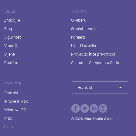
VIBER
TVRTKA
Značajke
O Viberu
Blog
Središte marke
Sigurnost
Karijera
Viber Out
Uvjeti i pravila
Cijene
Pravila zaštite privatnosti
Podrška
Customer Complaints Code
PREUZMI
Hrvatski
Android
iPhone & iPad
Windows PC
Mac
©
2026
Viber Media S.à r.l.
Linux