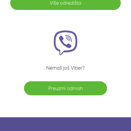
Više odredišta
Nemaš još Viber?
Preuzmi odmah