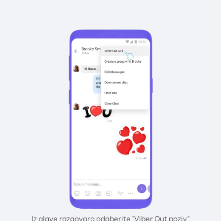
Iz glave razgovora odaberite "Viber Out poziv"