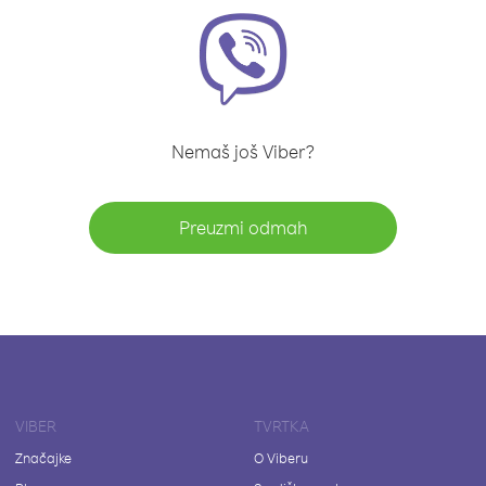
Nemaš još Viber?
Preuzmi odmah
VIBER
TVRTKA
Značajke
O Viberu