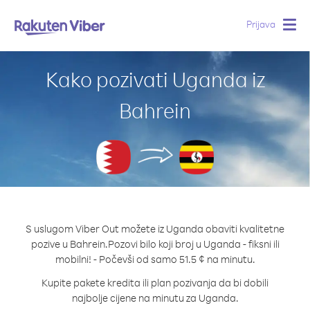
Prijava
Togg
navig
Kako pozivati Uganda iz
Bahrein
S uslugom Viber Out možete iz Uganda obaviti kvalitetne
pozive u Bahrein.
Pozovi bilo koji broj u Uganda - fiksni ili
mobilni! - Počevši od samo 51.5 ¢ na minutu.
Kupite pakete kredita ili plan pozivanja da bi dobili
najbolje cijene na minutu za Uganda.