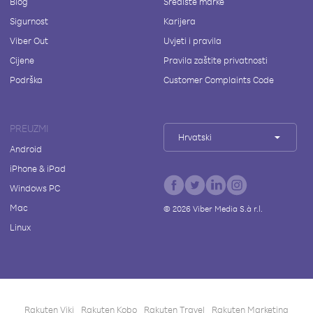
Blog
Središte marke
Sigurnost
Karijera
Viber Out
Uvjeti i pravila
Cijene
Pravila zaštite privatnosti
Podrška
Customer Complaints Code
PREUZMI
Hrvatski
Android
iPhone & iPad
Windows PC
Mac
©
2026
Viber Media S.à r.l.
Linux
Rakuten Viki
Rakuten Kobo
Rakuten Travel
Rakuten Marketing