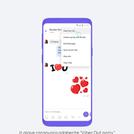
Iz glave razgovora odaberite "Viber Out poziv"