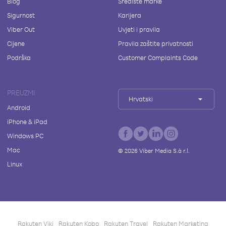
Blog
Središte marke
Sigurnost
Karijera
Viber Out
Uvjeti i pravila
Cijene
Pravila zaštite privatnosti
Podrška
Customer Complaints Code
PREUZMI
Hrvatski
Android
iPhone & iPad
Windows PC
Mac
©
2026
Viber Media S.à r.l.
Linux
Rakuten Viki
Rakuten Kobo
Rakuten Travel
Rakuten Marketing