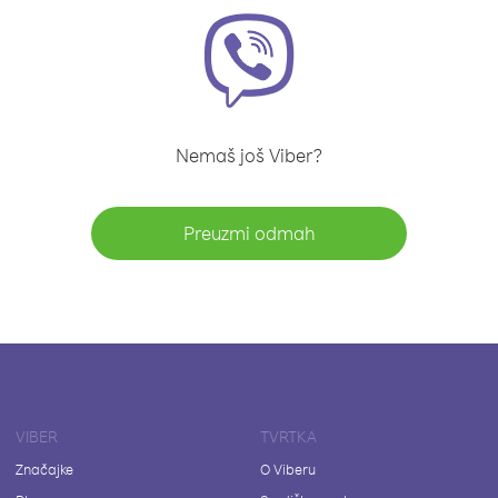
Nemaš još Viber?
Preuzmi odmah
VIBER
TVRTKA
Značajke
O Viberu