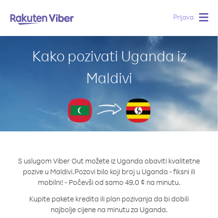
Prijava
Togg
navig
Kako pozivati Uganda iz
Maldivi
S uslugom Viber Out možete iz Uganda obaviti kvalitetne
pozive u Maldivi.
Pozovi bilo koji broj u Uganda - fiksni ili
mobilni! - Počevši od samo 49.0 ¢ na minutu.
Kupite pakete kredita ili plan pozivanja da bi dobili
najbolje cijene na minutu za Uganda.