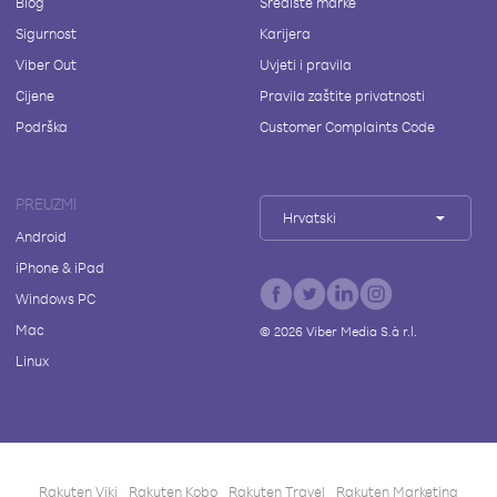
Blog
Središte marke
Sigurnost
Karijera
Viber Out
Uvjeti i pravila
Cijene
Pravila zaštite privatnosti
Podrška
Customer Complaints Code
PREUZMI
Hrvatski
Android
iPhone & iPad
Windows PC
Mac
©
2026
Viber Media S.à r.l.
Linux
Rakuten Viki
Rakuten Kobo
Rakuten Travel
Rakuten Marketing