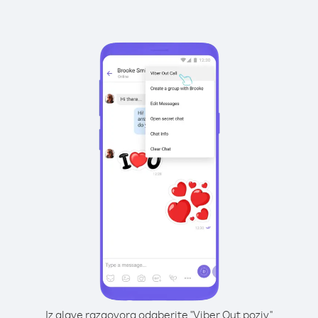
Iz glave razgovora odaberite "Viber Out poziv"