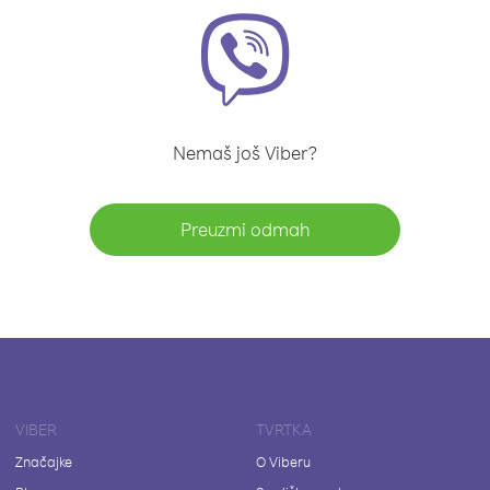
Nemaš još Viber?
Preuzmi odmah
VIBER
TVRTKA
Značajke
O Viberu