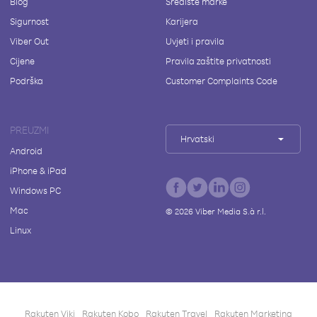
Blog
Središte marke
Sigurnost
Karijera
Viber Out
Uvjeti i pravila
Cijene
Pravila zaštite privatnosti
Podrška
Customer Complaints Code
PREUZMI
Hrvatski
Android
iPhone & iPad
Windows PC
Mac
©
2026
Viber Media S.à r.l.
Linux
Rakuten Viki
Rakuten Kobo
Rakuten Travel
Rakuten Marketing