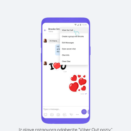
Iz glave razgovora odaberite "Viber Out poziv"