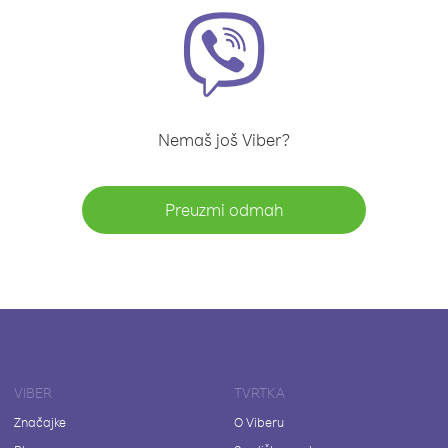
Nemaš još Viber?
Preuzmi odmah
VIBER
TVRTKA
Značajke
O Viberu